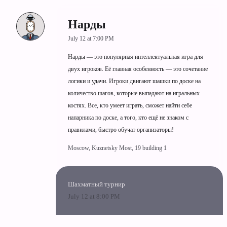
Нарды
July 12 at 7:00 PM
Нарды — это популярная интеллектуальная игра для
двух игроков. Её главная особенность — это сочетание
логики и удачи. Игроки двигают шашки по доске на
количество шагов, которые выпадают на игральных
костях. Все, кто умеет играть, сможет найти себе
напарника по доске, а того, кто ещё не знаком с
правилами, быстро обучат организаторы!
Moscow, Kuznetsky Most, 19 building 1
Шахматный турнир
July 12 at 8:00 PM