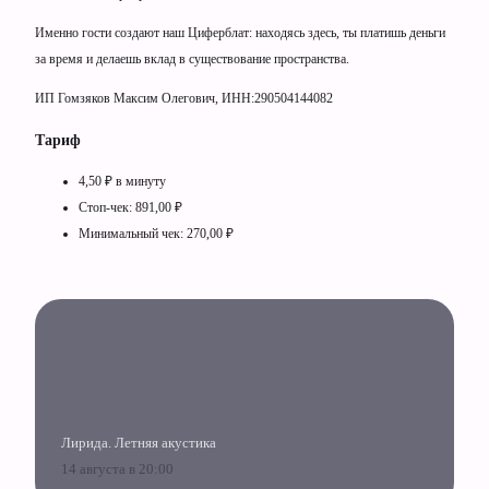
Именно гости создают наш Циферблат: находясь здесь, ты платишь деньги
за время и делаешь вклад в существование пространства.
ИП Гомзяков Максим Олегович, ИНН:290504144082
Тариф
4,50 ₽ в минуту
Стоп-чек: 891,00 ₽
Минимальный чек: 270,00 ₽
Лирида. Летняя акустика
14 августа в 20:00