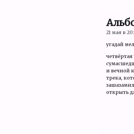
Альб
21 мая в 20
угадай ме
четвёртая 
сумасшедши
и вечной к
трека, кот
зашазамил
открыть дл