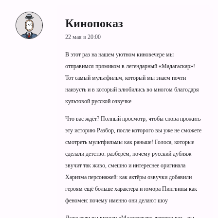
Кинопоказ
22 мая в 20:00
В этот раз на нашем уютном киновечере мы
отправимся прямиком в легендарный «Мадагаскар»!
Тот самый мультфильм, который мы знаем почти
наизусть и в который влюбились во многом благодаря
культовой русской озвучке
Что вас ждёт? Полный просмотр, чтобы снова прожить
эту историю Разбор, после которого вы уже не сможете
смотреть мультфильмы как раньше! Голоса, которые
сделали детство: разберём, почему русский дубляж
звучит так живо, смешно и интереснее оригинала
Харизма персонажей: как актёры озвучки добавили
героям ещё больше характера и юмора Пингвины как
феномен: почему именно они делают шоу