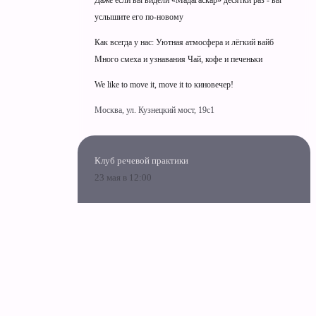
Даже если вы видели «Мадагаскар» десятки раз - вы
услышите его по-новому
Как всегда у нас: Уютная атмосфера и лёгкий вайб
Много смеха и узнавания Чай, кофе и печеньки
We like to move it, move it to киновечер!
Москва, ул. Кузнецкий мост, 19c1
Клуб речевой практики
23 мая в 12:00