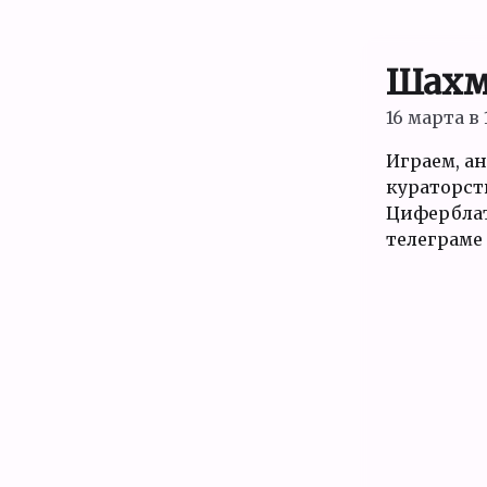
Шахм
16 марта в 
Играем, а
кураторст
Циферблата
телеграме 