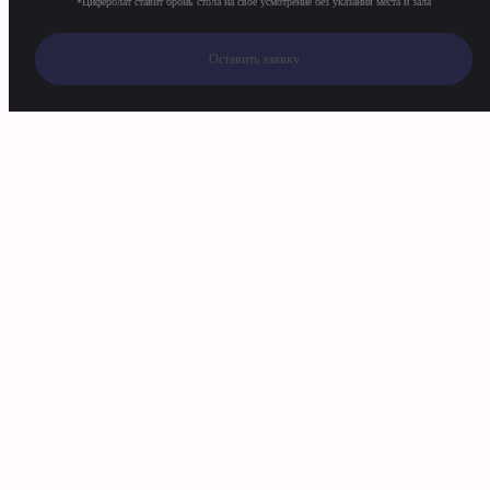
*Циферблат ставит бронь стола на своё усмотрение без указания места и зала
Оставить заявку