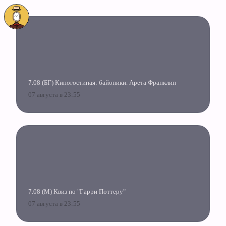
7.08 (БГ) Киногостиная: байопики. Арета Франклин
07 августа в 23:55
7.08 (М) Квиз по "Гарри Поттеру"
07 августа в 23:55