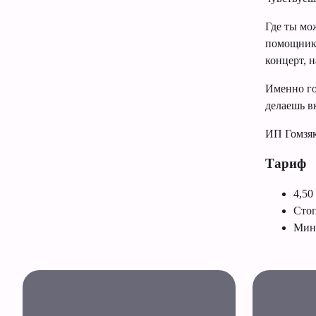
Где ты мо
помощнико
концерт, 
Именно го
делаешь в
ИП Гомзя
Тариф
4,50
Стоп
Мини