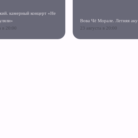
кий. камерный концерт «Не
уляли»
Вова Чё Морале. Летняя аку
а в 20:00
23 августа в 20:00