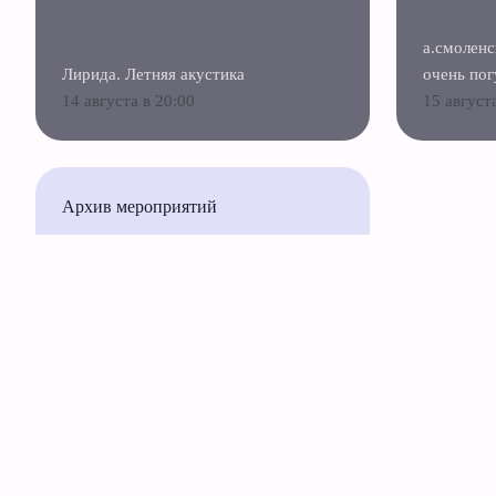
а.смоленс
Лирида. Летняя акустика
очень пог
14 августа в 20:00
15 август
Архив мероприятий
Русский
English