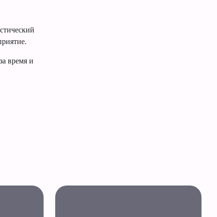
устический
приятие.
за время и