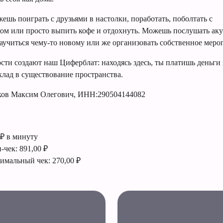
жешь поиграть с друзьями в настолки, поработать, поболтать с
м или просто выпить кофе и отдохнуть. Можешь послушать ак
научиться чему-то новому или же организовать собственное меро
сти создают наш Циферблат: находясь здесь, ты платишь деньги 
клад в существование пространства.
ков Максим Олегович, ИНН:290504144082
 ₽ в минуту
-чек: 891,00 ₽
мальный чек: 270,00 ₽