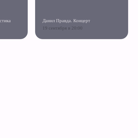
стика
Данил Правда. Концерт
19 сентября в 20:00
Франшиза «Циферблат»