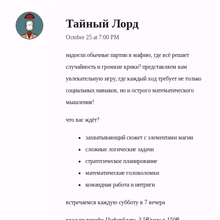
Тайный Лорд
October 25 at 7:00 PM
надоели обычные партии в мафию, где всё решает
случайность и громкие крики? представляем вам
увлекательную игру, где каждый ход требует не только
социальных навыков, но и острого математического
мышления!
что вас ждёт?
захватывающий сюжет с элементами магии
сложные логические задачи
стратегическое планирование
математические головоломки
командная работа и интриги
встречаемся каждую субботу в 7 вечера