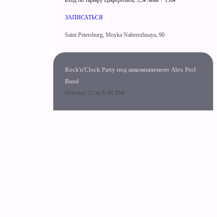
вход по тарифу Циферблата, 3,5₽/мин + 150₽
ЗАПИСАТЬСЯ
Saint Petersburg, Moyka Naberezhnaya, 90
Rock'n'Clock Party под аккомпанемент Alex Prof
Band
October 25 at 8:00 PM