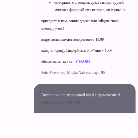
нетворкинг с огоньком: здесь заводят друзей,
начиная с фразы «Я ему не верю, он чёрный!»
приходите к нам, зовите друзей или найдите свою
команду у нас!
встречаемся каждое воскресенье в 18:00
вход по тарифу Циферблата, 3,5₽/мин + 150₽
обязательная запись -
У НАДИ
Saint Petersburg, Moyka Naberezhnaya, 90
Английский разговорный клуб с грамматикой
October 27 at 7:00 PM