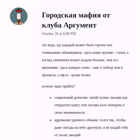
Городская мафия от
клуба Аргумент
October 26 at 6:00 PM
это игра, где каждый может быть героем или
гениальным обманщиком. здесь ваше оружие - слова, а
взгляд оппонента может выдать больше, чем его
признание. здесь каждое слово - шаг к победе или в
пропасть, а пауза - целая поэма.
почему надо прийти?
социальный детектив: читай чужие эмоции как
открытую книгу или заставь всех поверить в
свою невиновность.
адреналин удачного обмана: солги так, чтобы
даже звёзды на небе дрогнули, и не выдай себя
от своих эмоций.