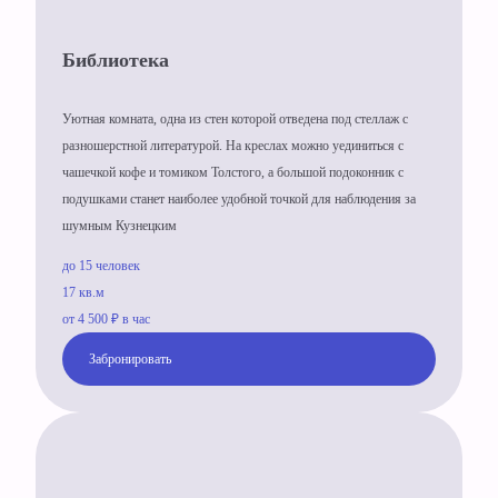
Библиотека
Уютная комната, одна из стен которой отведена под стеллаж с
разношерстной литературой. На креслах можно уединиться с
чашечкой кофе и томиком Толстого, а большой подоконник с
подушками станет наиболее удобной точкой для наблюдения за
шумным Кузнецким
до 15 человек
17 кв.м
от 4 500 ₽ в час
Забронировать