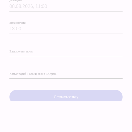
Дата и время
Время окончания
Электронная почта
Комментарий к брони, ник в Telegram
Оставить заявку
Русский
English