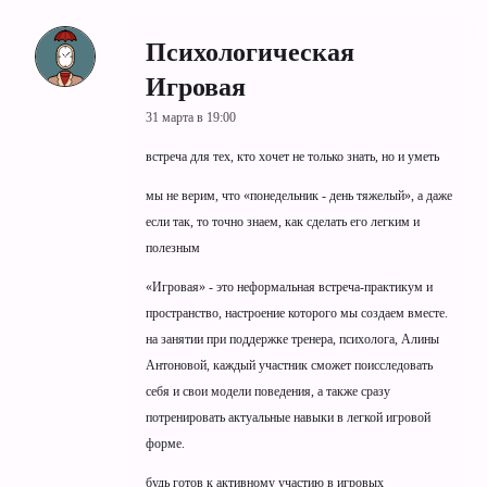
Психологическая
Игровая
31 марта в 19:00
встреча для тех, кто хочет не только знать, но и уметь
мы не верим, что «понедельник - день тяжелый», а даже
если так, то точно знаем, как сделать его легким и
полезным
«Игровая» - это неформальная встреча-практикум и
пространство, настроение которого мы создаем вместе.
на занятии при поддержке тренера, психолога, Алины
Антоновой, каждый участник сможет поисследовать
себя и свои модели поведения, а также сразу
потренировать актуальные навыки в легкой игровой
форме.
будь готов к активному участию в игровых